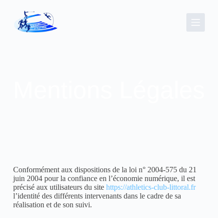
P
a
s
s
e
r
a
u
c
Mentions Légales
o
n
t
e
n
u
Conformément aux dispositions de la loi n° 2004-575 du 21
juin 2004 pour la confiance en l’économie numérique, il est
précisé aux utilisateurs du site
https://athletics-club-littoral.fr
l’identité des différents intervenants dans le cadre de sa
réalisation et de son suivi.